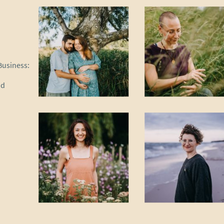
 Business:
nd