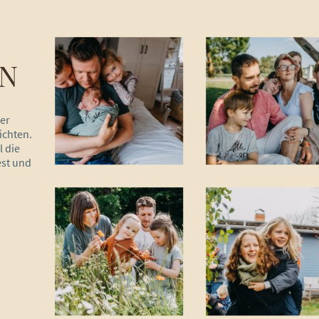
N
er
ichten.
l die
est und