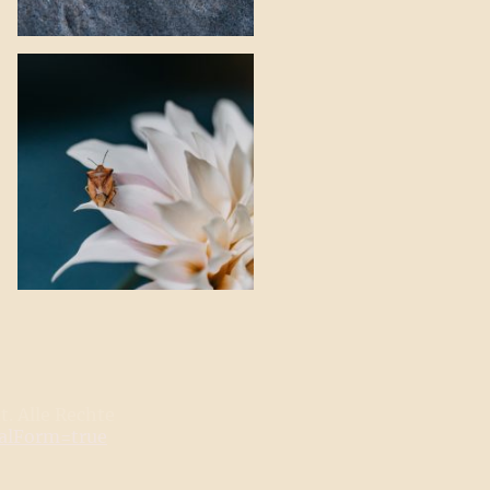
. Alle Rechte
walForm=true