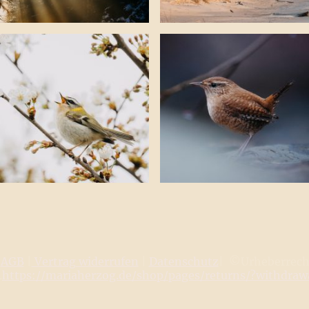
|
AGB
|
Vertrag widerrufen
|
Datenschutz
| ©Urheberrecht
.
https://mariaherzog.de/shop/pages/returns/?withdra